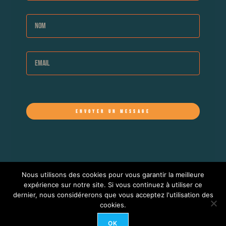
ENVOYER UN MESSAGE
Nous utilisons des cookies pour vous garantir la meilleure
©Tous droits réservés à Boulingue
expérience sur notre site. Si vous continuez à utiliser ce
Mentions légales
dernier, nous considérerons que vous acceptez l'utilisation des
cookies.
Politique de confidentialité
Fait avec 🤍 par Com(e)
OK